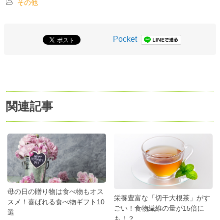
その他
Pocket
関連記事
母の日の贈り物は食べ物もオス
栄養豊富な「切干大根茶」がす
スメ！喜ばれる食べ物ギフト10
ごい！食物繊維の量が15倍に
選
も！？