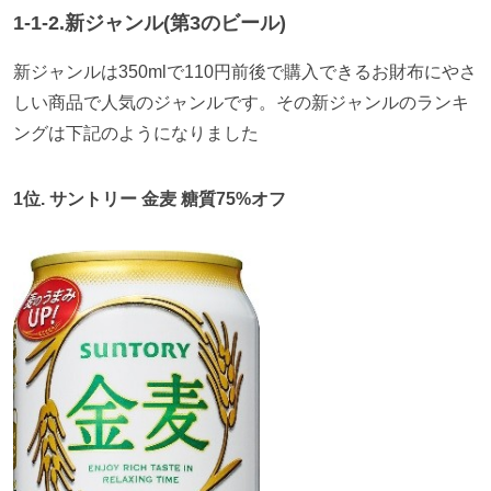
1-1-2.
新ジャンル
(
第
3
のビール
)
新ジャンルは350mlで110円前後で購入できるお財布にやさ
しい商品で人気のジャンルです。その新ジャンルのランキ
ングは下記のようになりました
1
位
.
サントリー 金麦 糖質
75%
オフ