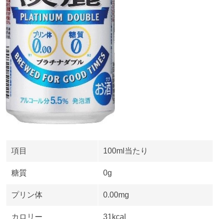
項目
100ml当たり
糖質
0g
プリン体
0.00mg
カロリー
31kcal