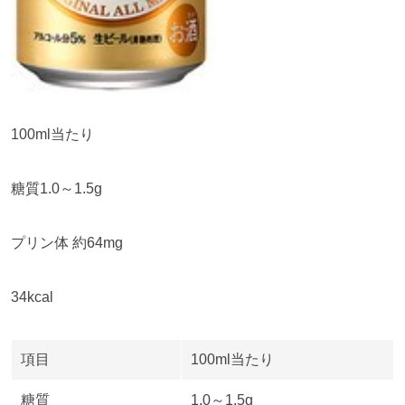
100ml当たり
糖質
1.0
～
1.5g
プリン体 約
64mg
34kcal
項目
100ml当たり
糖質
1.0～
1.5g