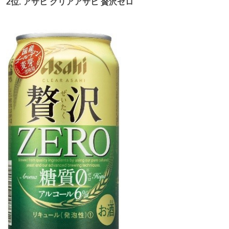
2
位
.
アサヒ
クリアアサヒ 贅沢ゼロ