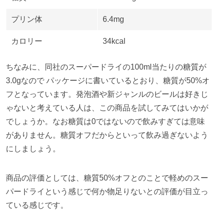
プリン体
6.4mg
カロリー
34kcal
ちなみに、同社のスーパードライの
100ml
当たりの糖質が
3.0g
なので パッケージに書いているとおり、糖質が
50%
オ
フとなっています。発泡酒や新ジャンルのビールは好きじ
ゃないと考えている人は、この商品を試してみてはいかが
でしょうか。なお糖質は
0
ではないので飲みすぎては意味
がありません。糖質オフだからといって飲み過ぎないよう
にしましょう。
商品の評価としては、糖質
50%
オフとのことで軽めのスー
パードライという感じで何か物足りないとの評価が目立っ
ている感じです。