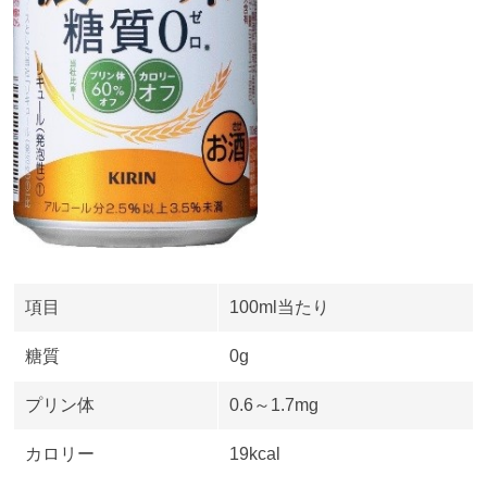
項目
100ml当たり
糖質
0g
プリン体
0.6～
1.7mg
カロリー
19kcal