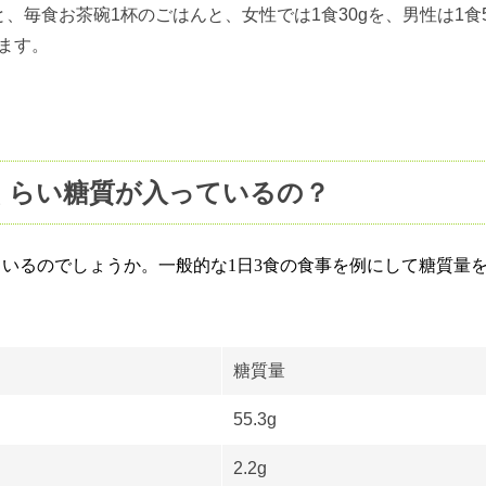
、毎食お茶碗1杯のごはんと、女性では1食30gを、男性は1食
ます。
くらい糖質が入っているの？
ているのでしょうか。一般的な
1
日
3
食の食事を例にして糖質量
糖質量
55.3g
2.2g