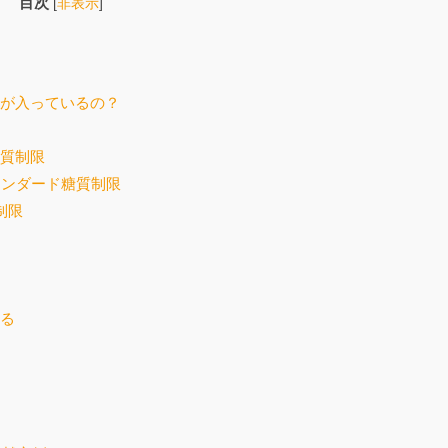
目次
[
非表示
]
質が入っているの？
糖質制限
タンダード糖質制限
制限
とる