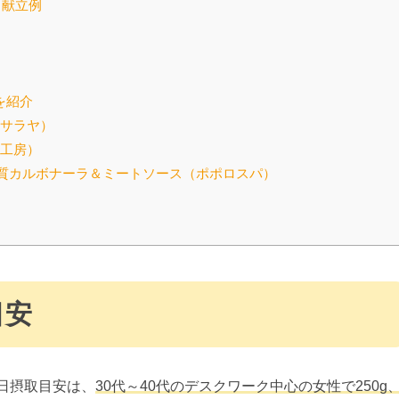
日献立例
を紹介
（サラヤ）
糖工房）
低糖質カルボナーラ＆ミートソース（ポポロスパ）
目安
日摂取目安は、
3
0代～40代のデスクワーク中心の女性で250g