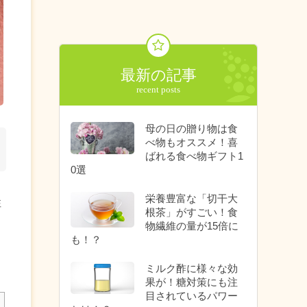
最新の記事
母の日の贈り物は食
べ物もオススメ！喜
ばれる食べ物ギフト1
0選
栄養豊富な「切干大
性
根茶」がすごい！食
き
物繊維の量が15倍に
も！？
ま
ミルク酢に様々な効
果が！糖対策にも注
目されているパワー